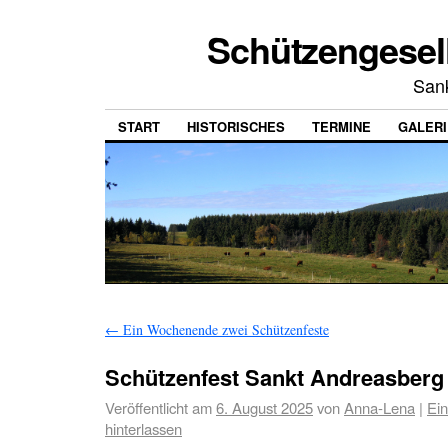
Schützengesell
San
START
HISTORISCHES
TERMINE
GALERI
←
Ein Wochenende zwei Schützenfeste
Schützenfest Sankt Andreasberg
Veröffentlicht am
6. August 2025
von
Anna-Lena
|
Ei
hinterlassen