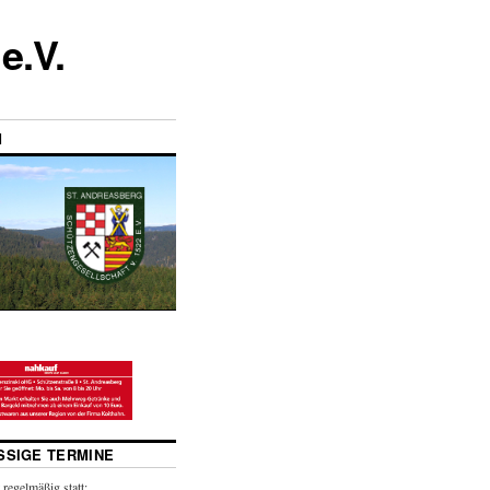
e.V.
M
SIGE TERMINE
 regelmäßig statt: