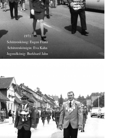
1971
Schützenkönig: Eugen Franz
Schützenkönigin: Eva Kahn
Jugendkönig: Burkhard Jahn