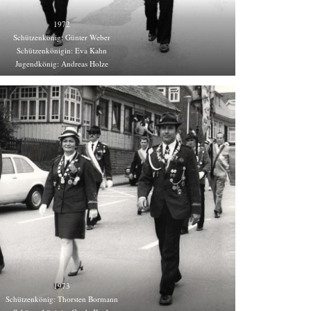
1972
Schützenkönig: Günter Weber
Schützenkönigin: Eva Kahn
Jugendkönig: Andreas Holze
1973
Schützenkönig: Thorsten Bormann