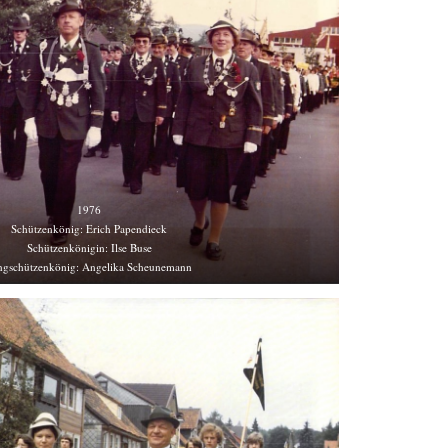
1976
Schützenkönig: Erich Papendieck
Schützenkönigin: Ilse Buse
ngschützenkönig: Angelika Scheunemann