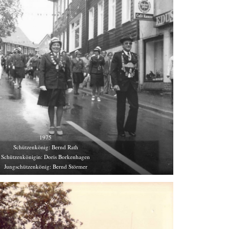
1975
Schützenkönig: Bernd Rath
Schützenkönigin: Doris Borkenhagen
Jungschützenkönig: Bernd Störmer