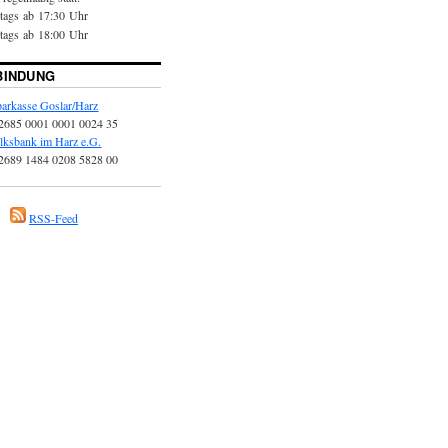
itags ab
17:30 Uhr
itags ab
18:00 Uhr
BINDUNG
arkasse Goslar/Harz
2685 0001 0001 0024 35
lksbank im Harz e.G.
2689 1484 0208 5828 00
RSS-Feed