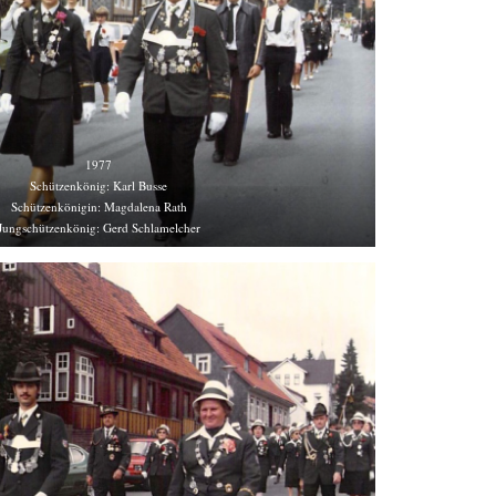
1977
Schützenkönig: Karl Busse
Schützenkönigin: Magdalena Rath
Jungschützenkönig: Gerd Schlamelcher