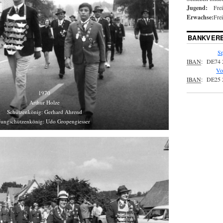
Jugend:
Fre
Erwachse:
Fre
BANKVER
Sp
IBAN
:
DE74 
Vo
IBAN
:
DE25 
1970
Arthur Holze
Schützenkönig: Gerhard Ahrend
Jungschützenkönig: Udo Gropengiesser