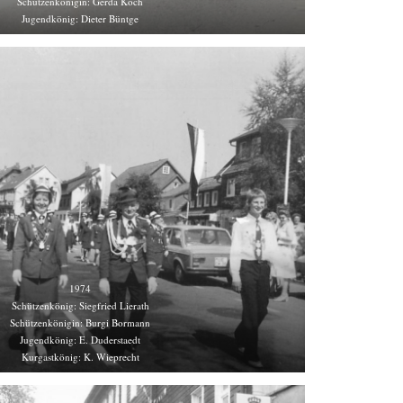
Schützenkönigin: Gerda Koch
Jugendkönig: Dieter Büntge
1974
Schützenkönig: Siegfried Lierath
Schützenkönigin: Burgi Bormann
Jugendkönig: E. Duderstaedt
Kurgastkönig: K. Wieprecht