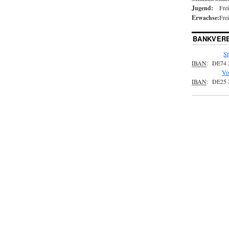
Jugend:
Fre
Erwachse:
Fre
BANKVER
Sp
IBAN
:
DE74 
Vo
IBAN
:
DE25 