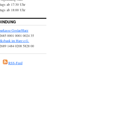
itags ab
17:30 Uhr
itags ab
18:00 Uhr
BINDUNG
arkasse Goslar/Harz
2685 0001 0001 0024 35
lksbank im Harz e.G.
2689 1484 0208 5828 00
RSS-Feed