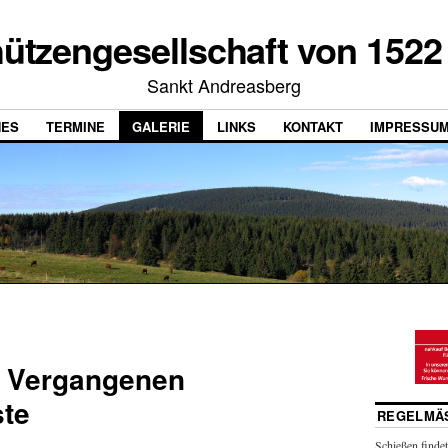
ützengesellschaft von 1522 
Sankt Andreasberg
HES
TERMINE
GALERIE
LINKS
KONTAKT
IMPRESSU
r Vergangenen
ste
REGELMÄS
Schießen findet