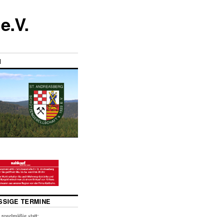
e.V.
M
SIGE TERMINE
 regelmäßig statt: