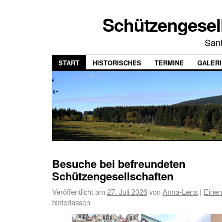
Schützengesell
San
START
HISTORISCHES
TERMINE
GALERI
Besuche bei befreundeten
Schützengesellschaften
Veröffentlicht am
27. Juli 2026
von
Anna-Lena
|
Eine
hinterlassen